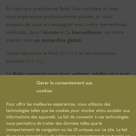
En tant que praticienne Reiki Usui certifiée et avec
mon expérience professionnelle passée, je vous
propose de vous accompagner avec cette merveilleuse
méthode, dans l’
écoute
et la
bienveillance
, sur votre
chemin vers
un mieux-être global
.
Venez découvrir le Reiki (
lire ici
) et ses nombreux
bienfaits (
lire ici
).
Le Reiki convient pour tous, enfants, adultes et à tout
âge.
Gérer le consentement aux
cookies
Pour offrir les meilleures expériences, nous utilisons des
technologies telles que les cookies pour stocker et/ou accéder aux
Reiki
informations des appareils. Le fait de consentir à ces technologies
nous permettra de traiter des données telles que le
« Energie Universelle de Vie »
comportement de navigation ou les ID uniques sur ce site. Le fait